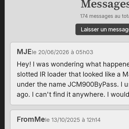
Message
174 messages au tot
Laisser un messag
MJE
le 20/06/2026 à 05h03
Hey! I was wondering what happene
slotted IR loader that looked like a 
under the name JCM900ByPass. I us
ago. I can't find it anywhere. I would
FromMe
le 13/10/2025 à 12h14