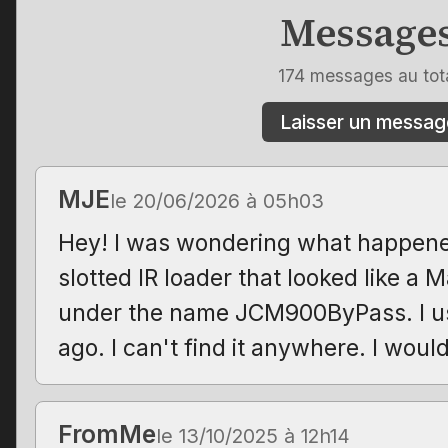
Message
174 messages au tot
Laisser un messag
MJE
le 20/06/2026 à 05h03
Hey! I was wondering what happene
slotted IR loader that looked like a 
under the name JCM900ByPass. I us
ago. I can't find it anywhere. I would
FromMe
le 13/10/2025 à 12h14