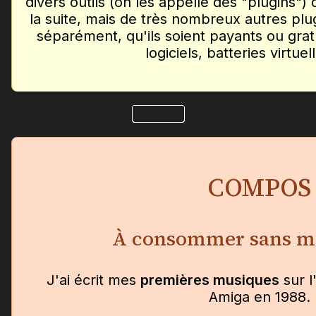
divers outils (on les appelle des "plugins")
la suite, mais de très nombreux autres plu
séparément, qu'ils soient payants ou gratu
logiciels, batteries virtuell
COMPOS
À consommer sans m
J'ai écrit mes
premières musiques
sur 
Amiga en 1988.