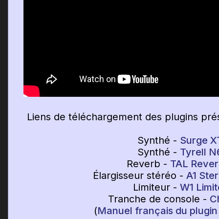
Liens de téléchargement des plugins prés
Synthé -
Surge X
Synthé -
Tyrell N
Reverb -
TAL Rever
Élargisseur stéréo -
A1 Ste
Limiteur -
W1 Limit
Tranche de console -
C
(
Manuel français du plugi