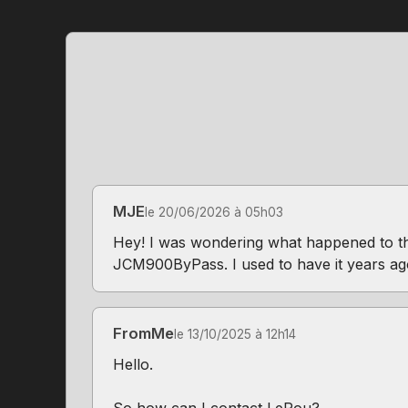
MJE
le 20/06/2026 à 05h03
Hey! I was wondering what happened to the
JCM900ByPass. I used to have it years ago. 
FromMe
le 13/10/2025 à 12h14
Hello.