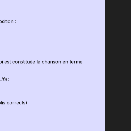
ition :
oi est constituée la chanson en terme
Life
:
is corrects)